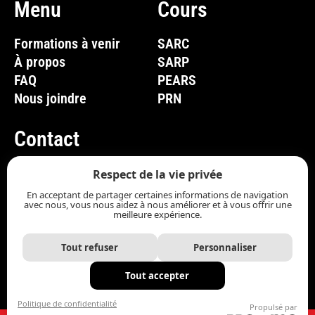
Menu
Cours
Formations à venir
SARC
À propos
SARP
FAQ
PEARS
Nous joindre
PRN
Contact
(819) 661-1285
Respect de la vie privée
En acceptant de partager certaines informations de navigation
info@com-bos.ca
avec nous, vous nous aidez à nous améliorer et à vous offrir une
meilleure expérience.
Nous joindre
Tout refuser
Personnaliser
Tout accepter
Politique de confidentialité
Propulsé par