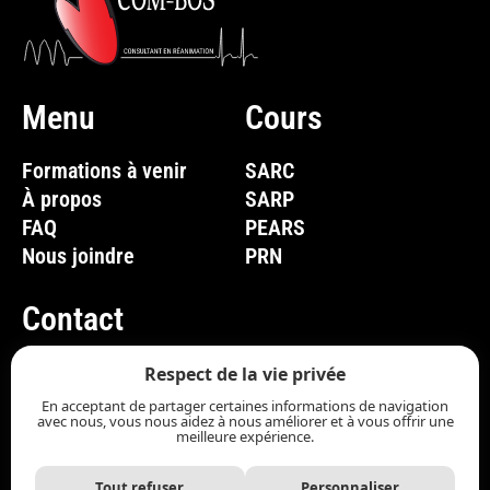
Menu
Cours
Formations à venir
SARC
À propos
SARP
FAQ
PEARS
Nous joindre
PRN
Contact
(819) 661-1285
Respect de la vie privée
En acceptant de partager certaines informations de navigation
info@com-bos.ca
avec nous, vous nous aidez à nous améliorer et à vous offrir une
meilleure expérience.
Nous joindre
Tout refuser
Personnaliser